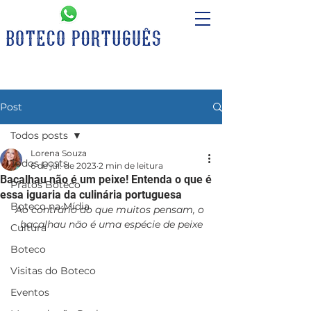
Post
Todos posts
Lorena Souza
Todos posts
6 de jul. de 2023
2 min de leitura
Bacalhau não é um peixe! Entenda o que é
Pratos Boteco
essa iguaria da culinária portuguesa
Boteco na Mídia
Ao contrário do que muitos pensam, o 
bacalhau não é uma espécie de peixe
Cultura
Boteco
Visitas do Boteco
Eventos