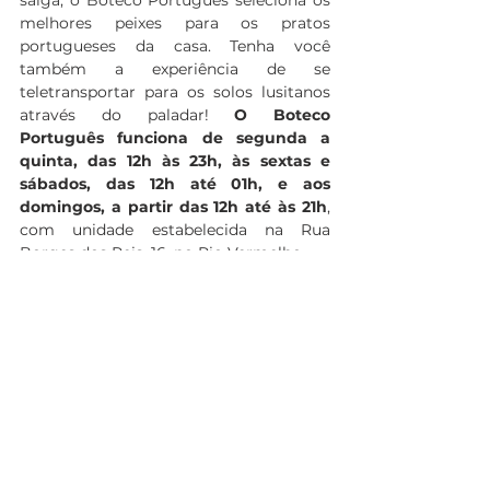
melhores peixes para os pratos 
portugueses da casa. 
Tenha você 
também a experiência de se 
teletransportar para os solos lusitanos 
através do paladar!
 O Boteco 
Português funciona de segunda a 
quinta, das 12h às 23h, às sextas e 
sábados, das 12h até 01h, e aos 
domingos, a partir das 12h até às 21h
, 
com unidade estabelecida na Rua 
Borges dos Reis, 16, no Rio Vermelho.
Boteco Português
Cultura Portuguesa
boteco rio vermelho
Boteco na Mídia
Bolinho de Bacalhau
Bacalhau
Pratos Boteco
Cultura