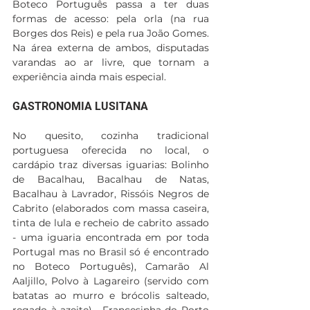
Boteco Português passa a ter duas 
formas de acesso: pela orla (na rua 
Borges dos Reis) e pela rua João Gomes. 
Na área externa de ambos, disputadas 
varandas ao ar livre, que tornam a 
experiência ainda mais especial.
GASTRONOMIA LUSITANA
No quesito, cozinha tradicional 
portuguesa oferecida no local, o 
cardápio traz diversas iguarias: Bolinho 
de Bacalhau, Bacalhau de Natas, 
Bacalhau à Lavrador, Rissóis Negros de 
Cabrito (elaborados com massa caseira, 
tinta de lula e recheio de cabrito assado 
- uma iguaria encontrada em por toda 
Portugal mas no Brasil só é encontrado 
no Boteco Português), Camarão Al 
Aaljillo, Polvo à Lagareiro (servido com 
batatas ao murro e brócolis salteado, 
regado à azeite),  Francesinha do Porto 