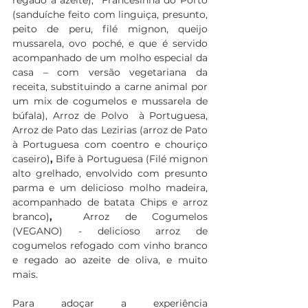
(sanduíche feito com linguiça, presunto, 
peito de peru, filé mignon, queijo 
mussarela, ovo poché, e que é servido 
acompanhado de um molho especial da 
casa – com versão vegetariana da 
receita, substituindo a carne animal por 
um mix de cogumelos e mussarela de 
búfala), Arroz de Polvo  à Portuguesa,  
Arroz de Pato das Lezirias (arroz de Pato 
à Portuguesa com coentro e chouriço 
caseiro)
,
 Bife à Portuguesa (Filé mignon 
alto grelhado, envolvido com presunto 
parma e um delicioso molho madeira, 
acompanhado de batata Chips e arroz 
branco)
, 
 Arroz de Cogumelos 
(VEGANO) - delicioso arroz de 
cogumelos refogado com vinho branco 
e regado ao azeite de oliva, e muito 
mais.
Para adoçar a experiência 