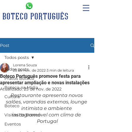
Post
Todos posts
Lorena Souza
Todos posts
23 de nov. de 2022
3 min de leitura
Boteco Português promove festa para
Pratos Boteco
apresentar ampliação e novas instalações
Boteco na Mídia
Atualizado:
25 de nov. de 2022
Restaurante apresenta novos 
Cultura
salões, varandas externas, lounge 
Boteco
intimista e ambiente 
instagramável com clima de 
Visitas do Boteco
Portugal
Eventos