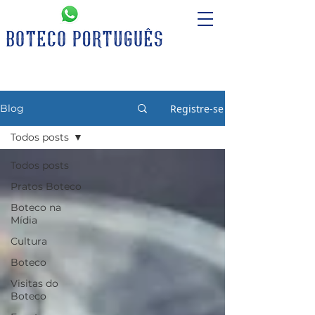
Registre-se
Blog
Todos posts
Todos posts
Pratos Boteco
Boteco na
Mídia
Cultura
Boteco
Visitas do
Boteco