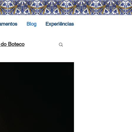
amentos
Blog
Experiências
s do Boteco