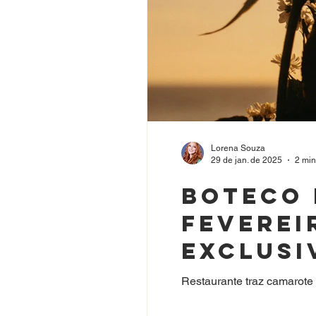
Lorena Souza
29 de jan. de 2025
2 min
Boteco 
feverei
exclusi
de São 
Restaurante traz camarote