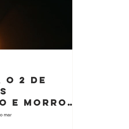
 o 2 de
as
ho e Morro
do mar