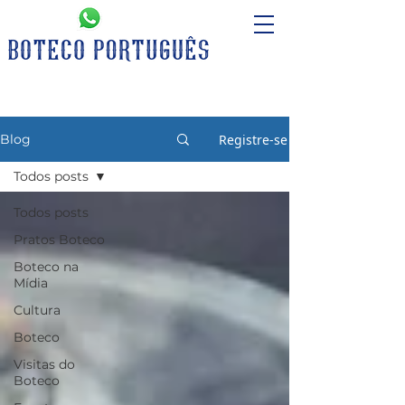
Registre-se
Blog
Todos posts
Todos posts
Pratos Boteco
Boteco na
Mídia
Cultura
Boteco
Visitas do
Boteco